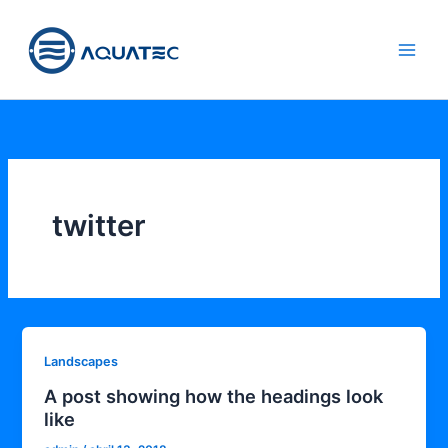
Ir
aquatec.m
al
x
contenido
twitter
Landscapes
A post showing how the headings look
like